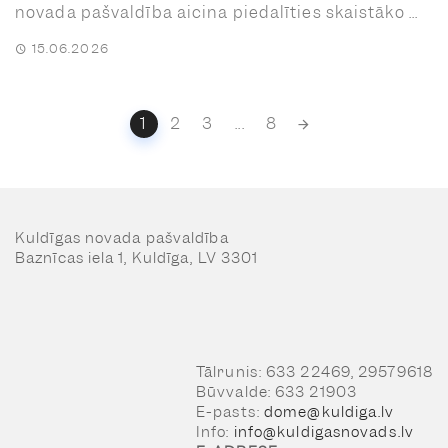
novada pašvaldība aicina piedalīties skaistāko ...
15.06.2026
Posts
1
2
3
...
8
navigation
Kuldīgas novada pašvaldība
Baznīcas iela 1, Kuldīga, LV 3301
Tālrunis: 633 22469, 29579618
Būvvalde: 633 21903
E-pasts:
dome@kuldiga.lv
Info:
info@kuldigasnovads.lv