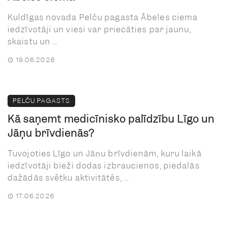
Kuldīgas novada Pelču pagasta Ābeles ciema
iedzīvotāji un viesi var priecāties par jaunu,
skaistu un ...
19.06.2026
PELČU PAGASTS
Kā saņemt medicīnisko palīdzību Līgo un
Jāņu brīvdienās?
Tuvojoties Līgo un Jāņu brīvdienām, kuru laikā
iedzīvotāji bieži dodas izbraucienos, piedalās
dažādās svētku aktivitātēs, ...
17.06.2026