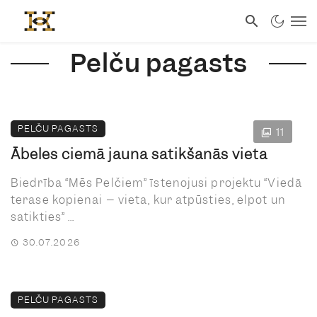
Pelču pagasts
PELČU PAGASTS
11
Ābeles ciemā jauna satikšanās vieta
Biedrība “Mēs Pelčiem” īstenojusi projektu “Viedā
terase kopienai – vieta, kur atpūsties, elpot un
satikties” ...
30.07.2026
PELČU PAGASTS