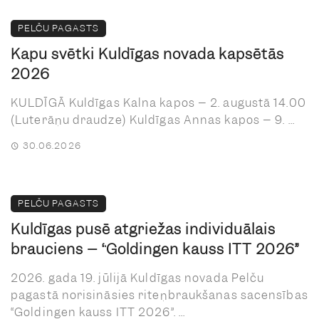
PELČU PAGASTS
Kapu svētki Kuldīgas novada kapsētās
2026
KULDĪGĀ Kuldīgas Kalna kapos – 2. augustā 14.00
(Luterāņu draudze) Kuldīgas Annas kapos – 9. ...
30.06.2026
PELČU PAGASTS
Kuldīgas pusē atgriežas individuālais
brauciens – “Goldingen kauss ITT 2026”
2026. gada 19. jūlijā Kuldīgas novada Pelču
pagastā norisināsies riteņbraukšanas sacensības
“Goldingen kauss ITT 2026”. ...