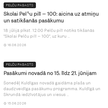
PELČU PAGASTS
Skolai Pelču pilī – 100: aicina uz atmiņu
un satikšanās pasākumu
18. jūlijā plkst. 12.00 Pelču pilī notiks tikšanās
“Skolai Pelču pilī – 100”, uz kuru ...
16.06.2026
PELČU PAGASTS
Pasākumi novadā no 15. līdz 21. jūnijam
Šonedēļ Kuldīgas novadā gaidāma plaša un
daudzveidīga pasākumu programma. Kuldīgā un
Skrundā iedzīvotājus un viesus ...
15.06.2026