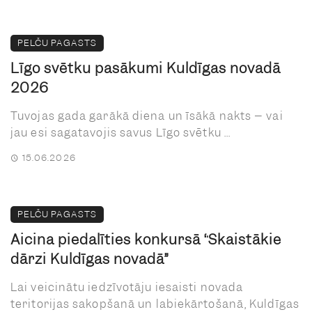
PELČU PAGASTS
Līgo svētku pasākumi Kuldīgas novadā
2026
Tuvojas gada garākā diena un īsākā nakts – vai
jau esi sagatavojis savus Līgo svētku ...
15.06.2026
PELČU PAGASTS
Aicina piedalīties konkursā “Skaistākie
dārzi Kuldīgas novadā”
Lai veicinātu iedzīvotāju iesaisti novada
teritorijas sakopšanā un labiekārtošanā, Kuldīgas