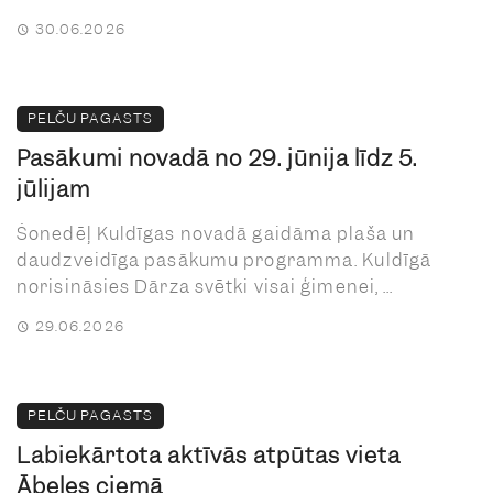
30.06.2026
PELČU PAGASTS
Pasākumi novadā no 29. jūnija līdz 5.
jūlijam
Šonedēļ Kuldīgas novadā gaidāma plaša un
daudzveidīga pasākumu programma. Kuldīgā
norisināsies Dārza svētki visai ģimenei, ...
29.06.2026
PELČU PAGASTS
Labiekārtota aktīvās atpūtas vieta
Ābeles ciemā